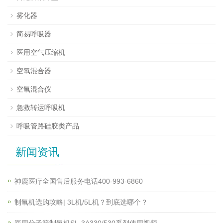
雾化器
简易呼吸器
医用空气压缩机
空氧混合器
空氧混合仪
急救转运呼吸机
呼吸管路硅胶类产品
新闻资讯
神鹿医疗全国售后服务电话400-993-6860
制氧机选购攻略| 3L机/5L机？到底选哪个？