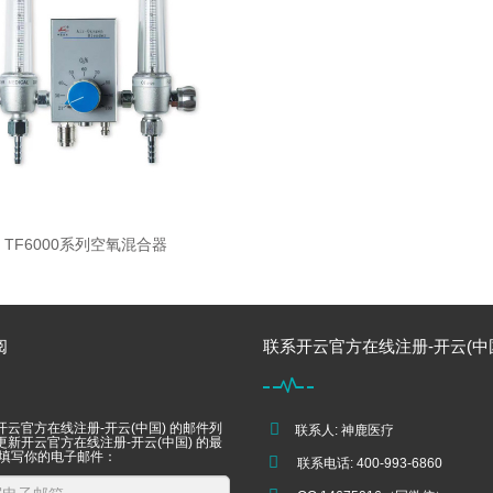
TF6000系列空氧混合器
阅
联系开云官方在线注册-开云(中
云官方在线注册-开云(中国) 的邮件列
联系人: 神鹿医疗
新开云官方在线注册-开云(中国) 的最
 填写你的电子邮件：
联系电话: 400-993-6860