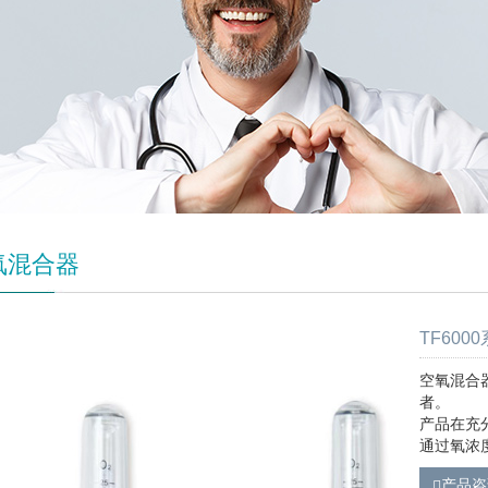
氧混合器
TF60
空氧混合
者。
产品在充
通过氧浓
产品咨