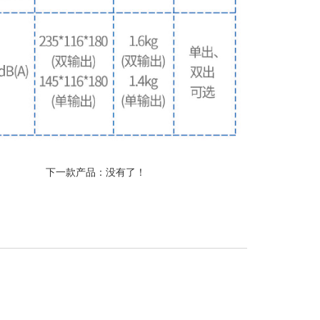
下一款产品：没有了！