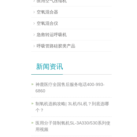
医用空气压缩机
空氧混合器
空氧混合仪
急救转运呼吸机
呼吸管路硅胶类产品
新闻资讯
神鹿医疗全国售后服务电话400-993-
6860
制氧机选购攻略| 3L机/5L机？到底选哪
个？
医用分子筛制氧机SL-3A330/530系列使
用视频