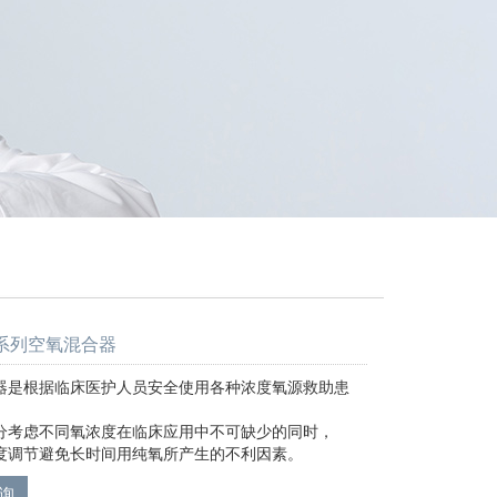
00系列空氧混合器
器是根据临床医护人员安全使用各种浓度氧源救助患
分考虑不同氧浓度在临床应用中不可缺少的同时，
度调节避免长时间用纯氧所产生的不利因素。
询